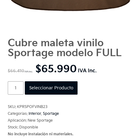
Cubre maleta vinilo
Sportage modelo FULL
$
65.990
$
66.410
Cubre
Seleccionar Producto
maleta
vinilo
Sportage
SKU:
KPRSPOFVINB23
modelo
Categorías:
Interior
,
Sportage
FULL
Aplicación: New Sportage
cantidad
Stock: Disponible
No incluye instalación ni materiales.