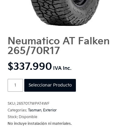
Neumatico AT Falken
265/70R17
$
337.990
Neumatico
Seleccionar Producto
AT
Falken
265/70R17
SKU:
2657017WPAT4WF
cantidad
Categorías:
Tasman
,
Exterior
Stock: Disponible
No incluye instalación ni materiales.