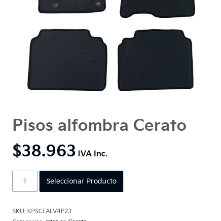
Pisos alfombra Cerato
$
38.963
Pisos
Seleccionar Producto
alfombra
Cerato
cantidad
SKU:
KPSCEALV4P23