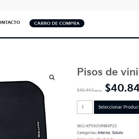
ONTACTO
CARRO DE COMPRA
Pisos de vini
$
40.84
$
40.853
Pisos
Seleccionar Produc
de
vinilo
Soluto
SKU:
KPSSOVINB4P23
cantidad
Categorías:
Interior
,
Soluto